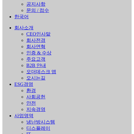
공지사항
문의 / 접수
한국어
회사소개
CEO인사말
회사전경
회사연혁
인증 & 수상
주요고객
B2B 안내
오더데스크 앱
오시는길
ESG경영
환경
사회공헌
안전
지속경영
사업영역
냉난방시스템
디스플레이