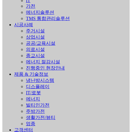
IT
가전
에너지솔루션
TMS 통합관리솔루션
시공사례
주거시설
상업시설
공공/교육시설
의료시설
종교시설
에너지 절감시설
진행중인 현장안내
제품 & 기술정보
냉난방시스템
디스플레이
IT/로봇
에너지
빌티인가전
주방가전
생활가전/뷰티
업종
고객센터