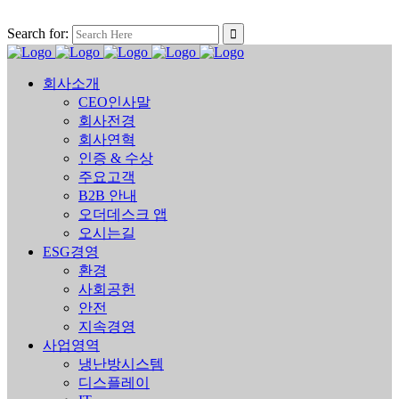
Search for:
회사소개
CEO인사말
회사전경
회사연혁
인증 & 수상
주요고객
B2B 안내
오더데스크 앱
오시는길
ESG경영
환경
사회공헌
안전
지속경영
사업영역
냉난방시스템
디스플레이