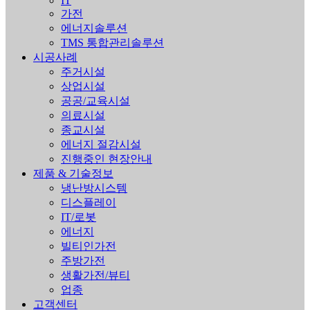
IT
가전
에너지솔루션
TMS 통합관리솔루션
시공사례
주거시설
상업시설
공공/교육시설
의료시설
종교시설
에너지 절감시설
진행중인 현장안내
제품 & 기술정보
냉난방시스템
디스플레이
IT/로봇
에너지
빌티인가전
주방가전
생활가전/뷰티
업종
고객센터