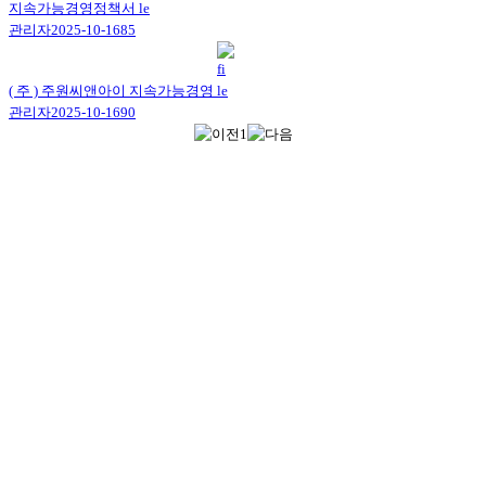
지속가능경영정책서
관리자
2025-10-16
85
지속경영
( 주 ) 주원씨앤아이 지속가능경영
관리자
2025-10-16
90
1
Home
>
지속경영
사업영역
종합공조 냉난방 시스템을 기반으로 에너지 절감 컨설팅을
하여 드립니다.