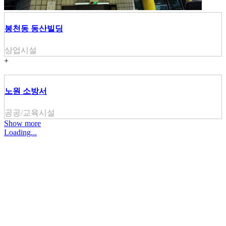
봉천동 동산빌딩
상업시설
+
노원 소방서
공공/교육시설
Show more
Loading...
주식회사 주원씨앤아이
대표자 : 손정진
사업자번호 : 128-86-54297
경기도 김포시 양촌읍 김포한강4로 391