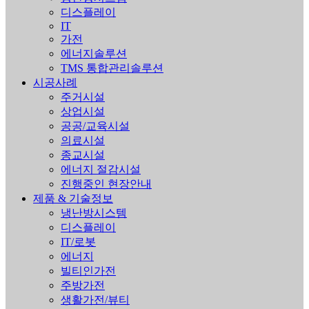
디스플레이
IT
가전
에너지솔루션
TMS 통합관리솔루션
시공사례
주거시설
상업시설
공공/교육시설
의료시설
종교시설
에너지 절감시설
진행중인 현장안내
제품 & 기술정보
냉난방시스템
디스플레이
IT/로봇
에너지
빌티인가전
주방가전
생활가전/뷰티