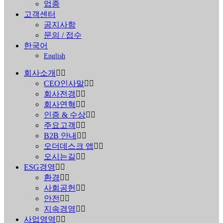
업종
고객센터
공지사항
문의 / 접수
한국어
English
회사소개
CEO인사말
회사전경
회사연혁
인증 & 수상
주요고객
B2B 안내
오더데스크 앱
오시는길
ESG경영
환경
사회공헌
안전
지속경영
사업영역