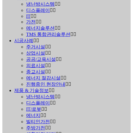
냉난방시스템
디스플레이
IT
가전
에너지솔루션
TMS 통합관리솔루션
시공사례
주거시설
상업시설
공공/교육시설
의료시설
종교시설
에너지 절감시설
진행중인 현장안내
제품 & 기술정보
냉난방시스템
디스플레이
IT/로봇
에너지
빌티인가전
주방가전