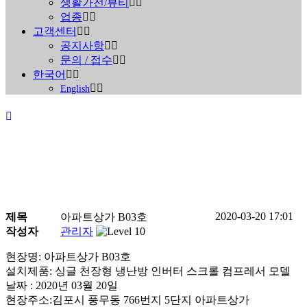
생활가전/뷰티
업종
고객센터
공지사항
문의 / 접수
한국어
English
2020-03-20 17:01
제목
아파트상가 B03호
진행중인 현장안내
작성자
관리자
현장명: 아파트상가 B03호
Home
>
진행중인 현장안내
설치제품: 싱글 천장형 냉난방 인버터 스크롤 컴프레서 모델
날짜 : 2020년 03월 20일
현장주소:김포시 풍무동 766번지 5단지 아파트상가