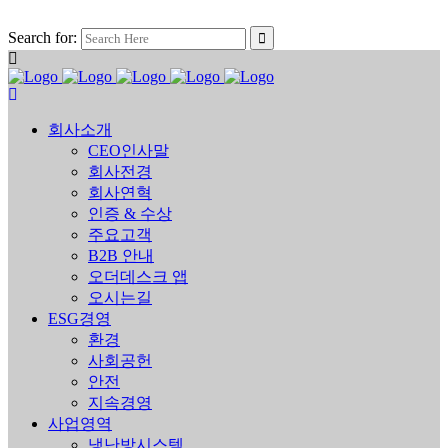
Search for:
회사소개
CEO인사말
회사전경
회사연혁
인증 & 수상
주요고객
B2B 안내
오더데스크 앱
오시는길
ESG경영
환경
사회공헌
안전
지속경영
사업영역
냉난방시스템