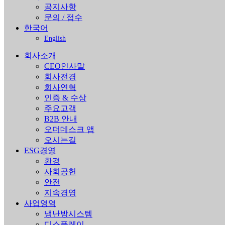
공지사항
문의 / 접수
한국어
English
회사소개
CEO인사말
회사전경
회사연혁
인증 & 수상
주요고객
B2B 안내
오더데스크 앱
오시는길
ESG경영
환경
사회공헌
안전
지속경영
사업영역
냉난방시스템
디스플레이