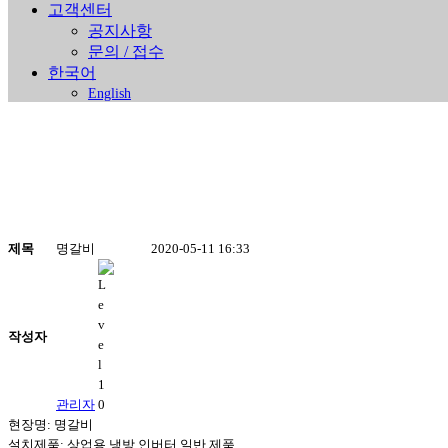
고객센터
공지사항
문의 / 접수
한국어
English
제목
명갈비
2020-05-11 16:33
진행중인 현장안내
Home
>
진행중인 현장안내
작성자
관리자
현장명: 명갈비
설치제품: 상업용 냉방 인버터 일반 제품