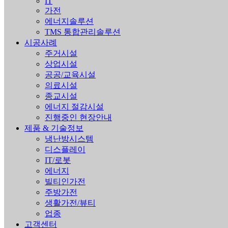
IT
가전
에너지솔루션
TMS 통합관리솔루션
시공사례
주거시설
상업시설
공공/교육시설
의료시설
종교시설
에너지 절감시설
진행중인 현장안내
제품 & 기술정보
냉난방시스템
디스플레이
IT/로봇
에너지
빌티인가전
주방가전
생활가전/뷰티
업종
고객센터