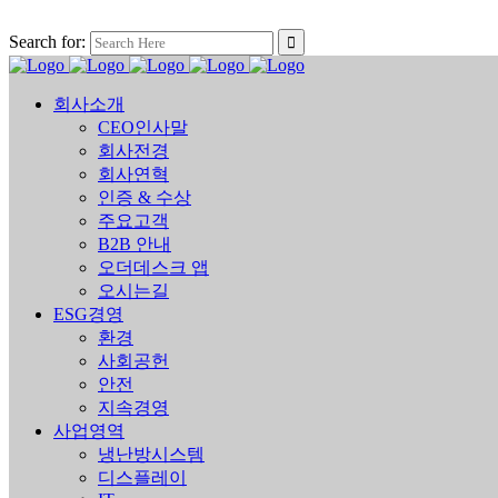
Search for:
회사소개
CEO인사말
회사전경
회사연혁
인증 & 수상
주요고객
B2B 안내
오더데스크 앱
오시는길
ESG경영
환경
사회공헌
안전
지속경영
사업영역
냉난방시스템
디스플레이