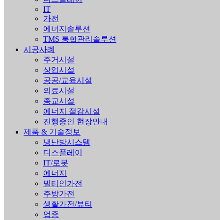
IT
가전
에너지솔루션
TMS 통합관리솔루션
시공사례
주거시설
상업시설
공공/교육시설
의료시설
종교시설
에너지 절감시설
진행중인 현장안내
제품 & 기술정보
냉난방시스템
디스플레이
IT/로봇
에너지
빌티인가전
주방가전
생활가전/뷰티
업종