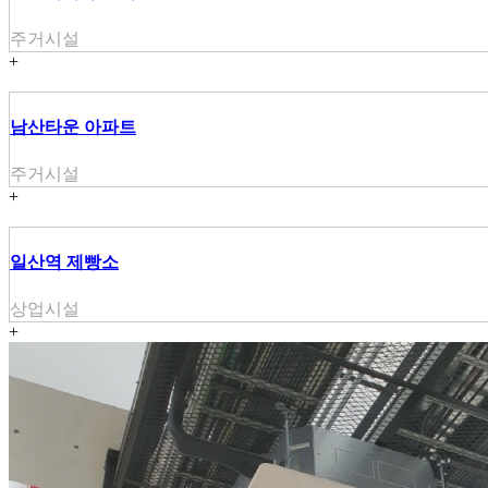
주거시설
+
남산타운 아파트
주거시설
+
일산역 제빵소
상업시설
+