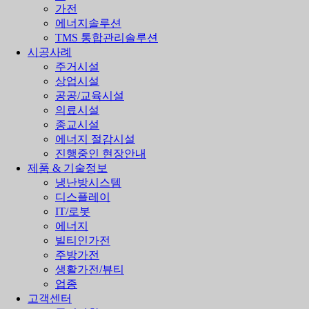
가전
에너지솔루션
TMS 통합관리솔루션
시공사례
주거시설
상업시설
공공/교육시설
의료시설
종교시설
에너지 절감시설
진행중인 현장안내
제품 & 기술정보
냉난방시스템
디스플레이
IT/로봇
에너지
빌티인가전
주방가전
생활가전/뷰티
업종
고객센터