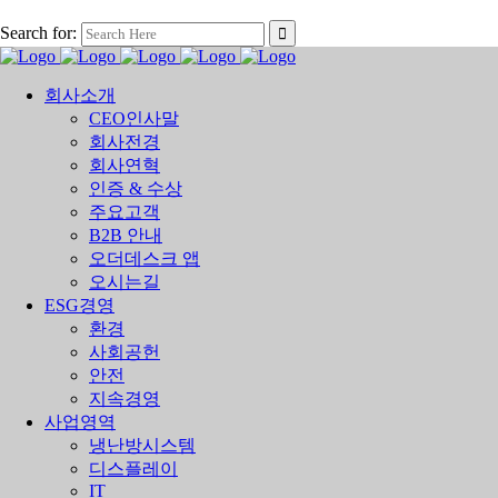
Search for:
회사소개
CEO인사말
회사전경
회사연혁
인증 & 수상
주요고객
B2B 안내
오더데스크 앱
오시는길
ESG경영
환경
사회공헌
안전
지속경영
사업영역
냉난방시스템
디스플레이
IT