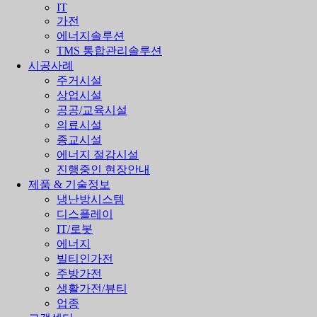
IT
가전
에너지솔루션
TMS 통합관리솔루션
시공사례
주거시설
상업시설
공공/교육시설
의료시설
종교시설
에너지 절감시설
진행중인 현장안내
제품 & 기술정보
냉난방시스템
디스플레이
IT/로봇
에너지
빌티인가전
주방가전
생활가전/뷰티
업종