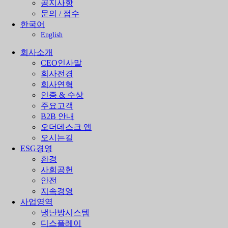
공지사항
문의 / 접수
한국어
English
회사소개
CEO인사말
회사전경
회사연혁
인증 & 수상
주요고객
B2B 안내
오더데스크 앱
오시는길
ESG경영
환경
사회공헌
안전
지속경영
사업영역
냉난방시스템
디스플레이