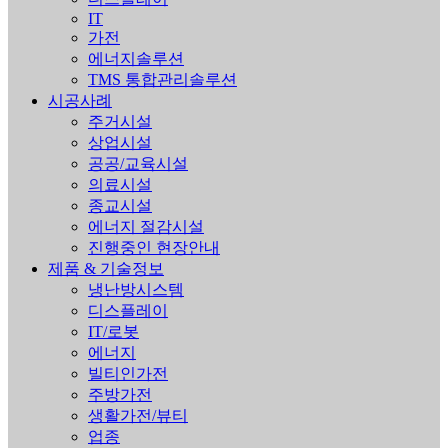
IT
가전
에너지솔루션
TMS 통합관리솔루션
시공사례
주거시설
상업시설
공공/교육시설
의료시설
종교시설
에너지 절감시설
진행중인 현장안내
제품 & 기술정보
냉난방시스템
디스플레이
IT/로봇
에너지
빌티인가전
주방가전
생활가전/뷰티
업종