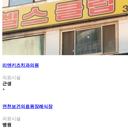
리앤키즈치과의원
의료시설
근생
+
연천보건의료원장례식장
의료시설
병원