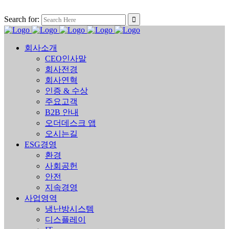
Search for:
회사소개
CEO인사말
회사전경
회사연혁
인증 & 수상
주요고객
B2B 안내
오더데스크 앱
오시는길
ESG경영
환경
사회공헌
안전
지속경영
사업영역
냉난방시스템
디스플레이