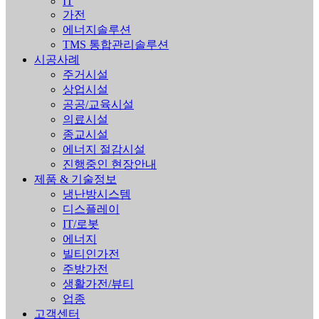
IT
가전
에너지솔루션
TMS 통합관리솔루션
시공사례
주거시설
상업시설
공공/교육시설
의료시설
종교시설
에너지 절감시설
진행중인 현장안내
제품 & 기술정보
냉난방시스템
디스플레이
IT/로봇
에너지
빌티인가전
주방가전
생활가전/뷰티
업종
고객센터