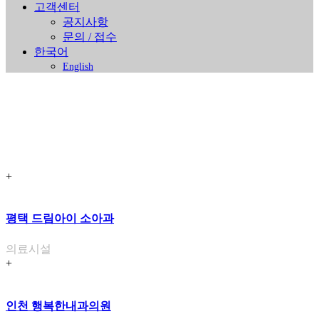
고객센터
공지사항
문의 / 접수
한국어
English
+
의료시설
평택 드림아이 소아과
Home
>
시공사례
>
의료시설
의료시설
+
인천 행복한내과의원