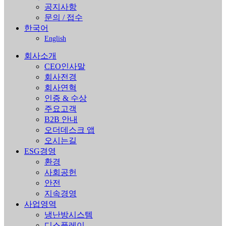
공지사항
문의 / 접수
한국어
English
회사소개
CEO인사말
회사전경
회사연혁
인증 & 수상
주요고객
B2B 안내
오더데스크 앱
오시는길
ESG경영
환경
사회공헌
안전
지속경영
사업영역
냉난방시스템
디스플레이