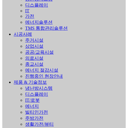
디스플레이
IT
가전
에너지솔루션
TMS 통합관리솔루션
시공사례
주거시설
상업시설
공공/교육시설
의료시설
종교시설
에너지 절감시설
진행중인 현장안내
제품 & 기술정보
냉난방시스템
디스플레이
IT/로봇
에너지
빌티인가전
주방가전
생활가전/뷰티