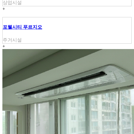
상업시설
+
포웰시티 푸르지오
주거시설
+