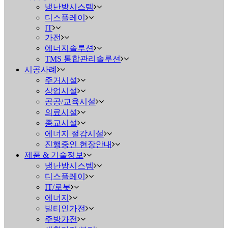
냉난방시스템
디스플레이
IT
가전
에너지솔루션
TMS 통합관리솔루션
시공사례
주거시설
상업시설
공공/교육시설
의료시설
종교시설
에너지 절감시설
진행중인 현장안내
제품 & 기술정보
냉난방시스템
디스플레이
IT/로봇
에너지
빌티인가전
주방가전