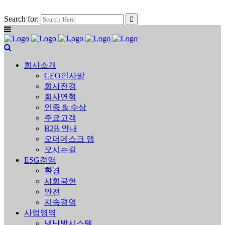
Search for:
회사소개
CEO인사말
회사전경
회사연혁
인증 & 수상
주요고객
B2B 안내
오더데스크 앱
오시는길
ESG경영
환경
사회공헌
안전
지속경영
사업영역
냉난방시스템