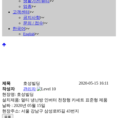
생활가전/뷰티
업종
고객센터
공지사항
문의 / 접수
한국어
English
2020-05-15 16:11
제목
호성빌딩
진행중인 현장안내
작성자
관리자
현장명: 호성빌딩
설치제품: 멀티 냉난방 인버터 천창형 카세트 표준형 제품
Home
>
진행중인 현장안내
날짜 : 2020년 05월 15일
현장주소: 서울 강남구 삼성로85길 43번지
목록