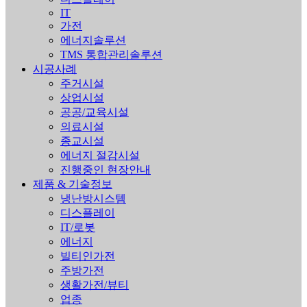
IT
가전
에너지솔루션
TMS 통합관리솔루션
시공사례
주거시설
상업시설
공공/교육시설
의료시설
종교시설
에너지 절감시설
진행중인 현장안내
제품 & 기술정보
냉난방시스템
디스플레이
IT/로봇
에너지
빌티인가전
주방가전
생활가전/뷰티
업종