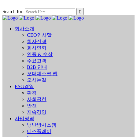
Search for:
회사소개
CEO인사말
회사전경
회사연혁
인증 & 수상
주요고객
B2B 안내
오더데스크 앱
오시는길
ESG경영
환경
사회공헌
안전
지속경영
사업영역
냉난방시스템
디스플레이