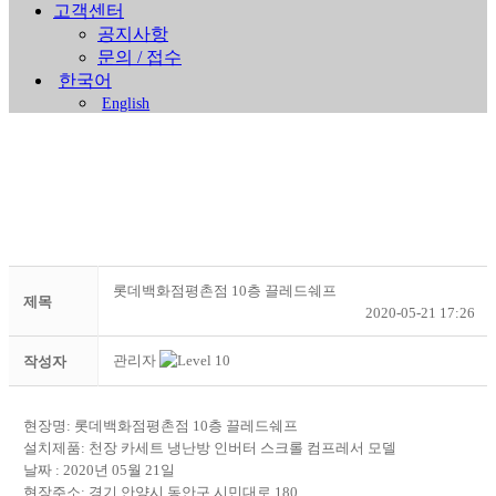
고객센터
공지사항
문의 / 접수
한국어
English
진행중인 현장안내
롯데백화점평촌점 10층 끌레드쉐프
제목
2020-05-21 17:26
Home
>
진행중인 현장안내
관리자
작성자
현장명: 롯데백화점평촌점 10층 끌레드쉐프
설치제품: 천장 카세트 냉난방 인버터 스크롤 컴프레서 모델
날짜 : 2020년 05월 21일
현장주소: 경기 안양시 동안구 시민대로 180