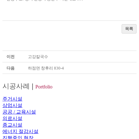
목록
이전
고강칼국수
다음
하점면 창후리 830-4
시공사례
|
Portfolio
주거시설
상업시설
공공 / 교육시설
의료시설
종교시설
에너지 절감시설
진행중인 현장