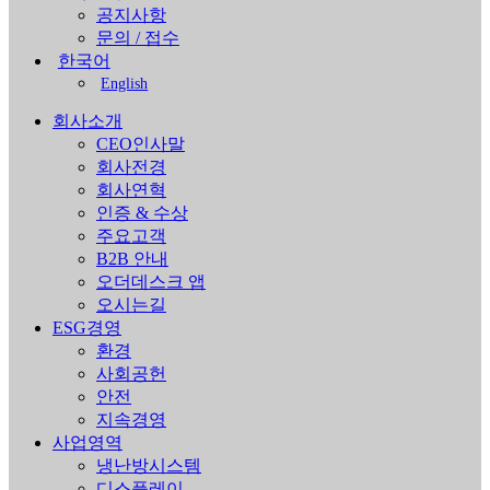
공지사항
문의 / 접수
한국어
English
회사소개
CEO인사말
회사전경
회사연혁
인증 & 수상
주요고객
B2B 안내
오더데스크 앱
오시는길
ESG경영
환경
사회공헌
안전
지속경영
사업영역
냉난방시스템
디스플레이