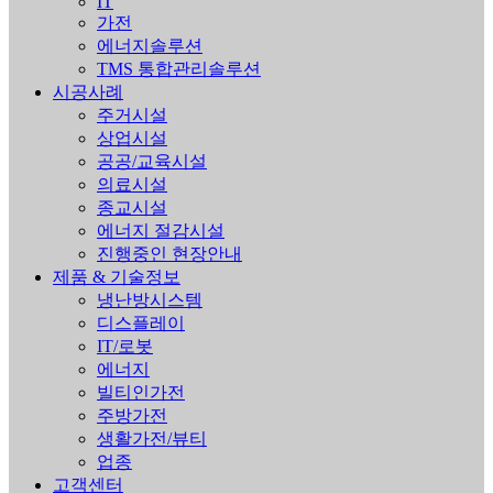
IT
가전
에너지솔루션
TMS 통합관리솔루션
시공사례
주거시설
상업시설
공공/교육시설
의료시설
종교시설
에너지 절감시설
진행중인 현장안내
제품 & 기술정보
냉난방시스템
디스플레이
IT/로봇
에너지
빌티인가전
주방가전
생활가전/뷰티
업종
고객센터