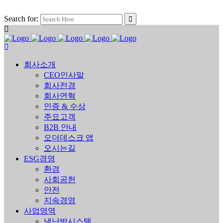
Search for:
회사소개
CEO인사말
회사전경
회사연혁
인증 & 수상
주요고객
B2B 안내
오더데스크 앱
오시는길
ESG경영
환경
사회공헌
안전
지속경영
사업영역
냉난방시스템