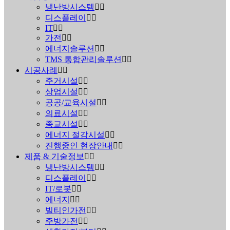
냉난방시스템
디스플레이
IT
가전
에너지솔루션
TMS 통합관리솔루션
시공사례
주거시설
상업시설
공공/교육시설
의료시설
종교시설
에너지 절감시설
진행중인 현장안내
제품 & 기술정보
냉난방시스템
디스플레이
IT/로봇
에너지
빌티인가전
주방가전