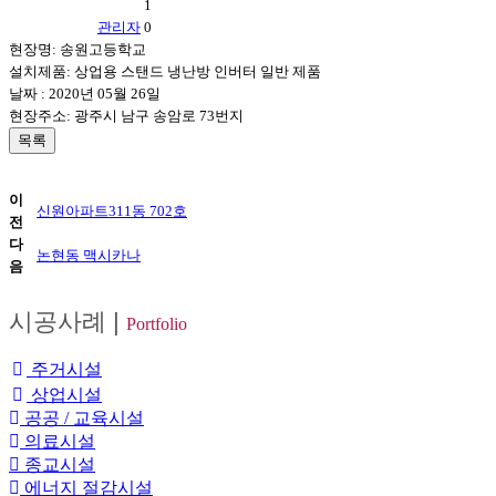
관리자
현장명: 송원고등학교
설치제품: 상업용 스탠드 냉난방 인버터 일반 제품
날짜 : 2020년 05월 26일
현장주소: 광주시 남구 송암로 73번지
목록
이
신원아파트311동 702호
전
다
논현동 맥시카나
음
시공사례
|
Portfolio
주거시설
상업시설
공공 / 교육시설
의료시설
종교시설
에너지 절감시설