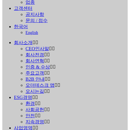
업종
고객센터
공지사항
문의 / 접수
한국어
English
회사소개
CEO인사말
회사전경
회사연혁
인증 & 수상
주요고객
B2B 안내
오더데스크 앱
오시는길
ESG경영
환경
사회공헌
안전
지속경영
사업영역