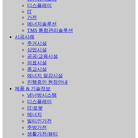
디스플레이
IT
가전
에너지솔루션
TMS 통합관리솔루션
시공사례
주거시설
상업시설
공공/교육시설
의료시설
종교시설
에너지 절감시설
진행중인 현장안내
제품 & 기술정보
냉난방시스템
디스플레이
IT/로봇
에너지
빌티인가전
주방가전
생활가전/뷰티