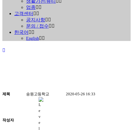
생활가전/뷰티
업종
고객센터
공지사항
문의 / 접수
한국어
English
제목
송원고등학교
2020-05-26 16:33
진행중인 현장안내
Home
>
진행중인 현장안내
작성자