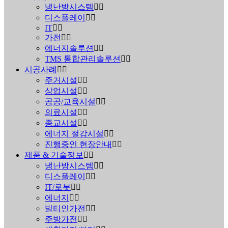
냉난방시스템
디스플레이
IT
가전
에너지솔루션
TMS 통합관리솔루션
시공사례
주거시설
상업시설
공공/교육시설
의료시설
종교시설
에너지 절감시설
진행중인 현장안내
제품 & 기술정보
냉난방시스템
디스플레이
IT/로봇
에너지
빌티인가전
주방가전