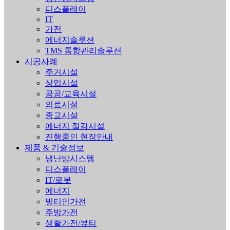
디스플레이
IT
가전
에너지솔루션
TMS 통합관리솔루션
시공사례
주거시설
상업시설
공공/교육시설
의료시설
종교시설
에너지 절감시설
진행중인 현장안내
제품 & 기술정보
냉난방시스템
디스플레이
IT/로봇
에너지
빌티인가전
주방가전
생활가전/뷰티