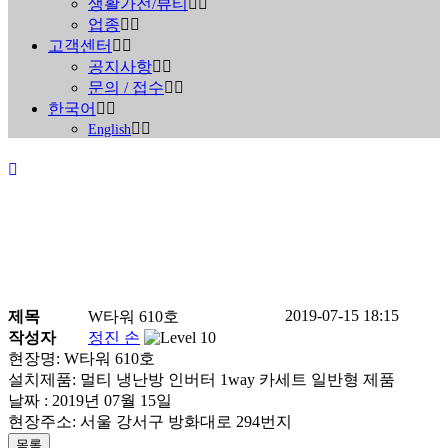
생활가전/뷰티
업종
고객센터
공지사항
문의 / 접수
한국어
English
2019-07-15 18:15
제목
W타워 610호
진행중인 현장안내
작성자
정진 손
현장명: W타워 610호
설치제품: 멀티 냉난방 인버터 1way 카세트 일반형 제품
Home
>
진행중인 현장안내
날짜 : 2019년 07월 15일
현장주소: 서울 강서구 방화대로 294번지
목록