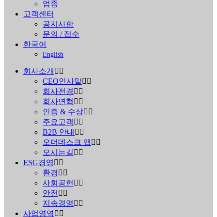
업종
고객센터
공지사항
문의 / 접수
한국어
English
회사소개
CEO인사말
회사전경
회사연혁
인증 & 수상
주요고객
B2B 안내
오더데스크 앱
오시는길
ESG경영
환경
사회공헌
안전
지속경영
사업영역