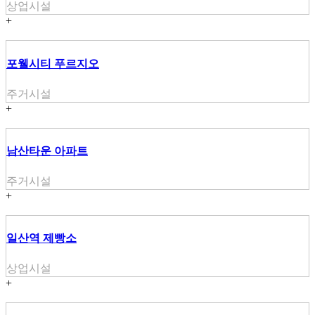
상업시설
+
포웰시티 푸르지오
주거시설
+
남산타운 아파트
주거시설
+
일산역 제빵소
상업시설
+