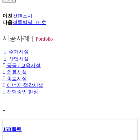
이전
갓덴스시
다음
경룡빌딩 101호
시공사례
|
Portfolio
주거시설
상업시설
공공 / 교육시설
의료시설
종교시설
에너지 절감시설
진행중인 현장
+
JSB플랜