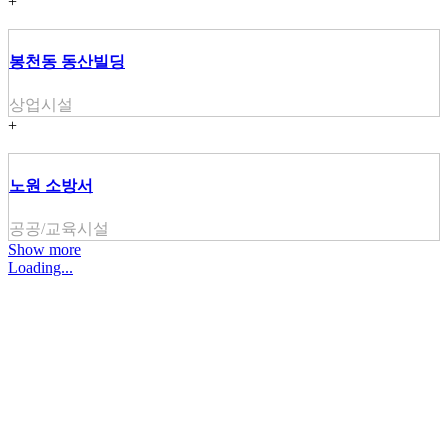
+
봉천동 동산빌딩
상업시설
+
노원 소방서
공공/교육시설
Show more
Loading...
주식회사 주원씨앤아이
대표자 : 손정진
사업자번호 : 128-86-54297
경기도 김포시 양촌읍 김포한강4로 391