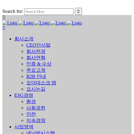
Search for:
회사소개
CEO인사말
회사전경
회사연혁
인증 & 수상
주요고객
B2B 안내
오더데스크 앱
오시는길
ESG경영
환경
사회공헌
안전
지속경영
사업영역
냉난방시스템