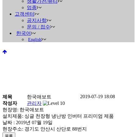
생활가전/뷰티
업종
고객센터
공지사항
문의 / 접수
한국어
English
2019-07-19 18:08
제목
한국애보트
진행중인 현장안내
작성자
관리자
현장명: 한국애보트
설치제품: 싱글 천장형 냉난방 인버터 프리미엄 제품
Home
>
진행중인 현장안내
날짜 : 2019년 07월 19일
현장주소: 경기도 안산시 산단로 88번지
목록