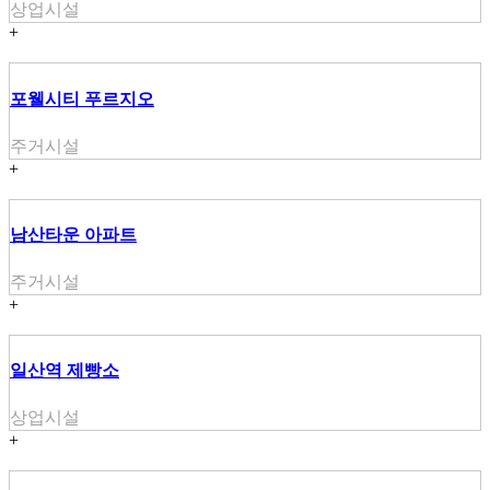
상업시설
+
포웰시티 푸르지오
주거시설
+
남산타운 아파트
주거시설
+
일산역 제빵소
상업시설
+