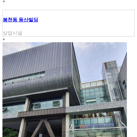
+
봉천동 동산빌딩
상업시설
+