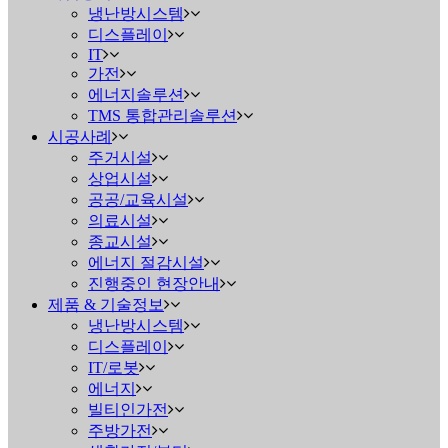
냉난방시스템
디스플레이
IT
가전
에너지솔루션
TMS 통합관리솔루션
시공사례
주거시설
상업시설
공공/교육시설
의료시설
종교시설
에너지 절감시설
진행중인 현장안내
제품 & 기술정보
냉난방시스템
디스플레이
IT/로봇
에너지
빌티인가전
주방가전