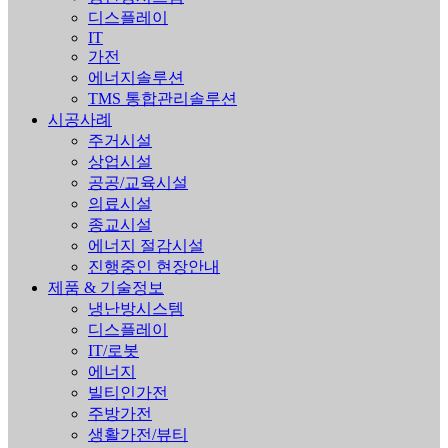
디스플레이
IT
가전
에너지솔루션
TMS 통합관리솔루션
시공사례
주거시설
상업시설
공공/교육시설
의료시설
종교시설
에너지 절감시설
진행중인 현장안내
제품 & 기술정보
냉난방시스템
디스플레이
IT/로봇
에너지
빌티인가전
주방가전
생활가전/뷰티