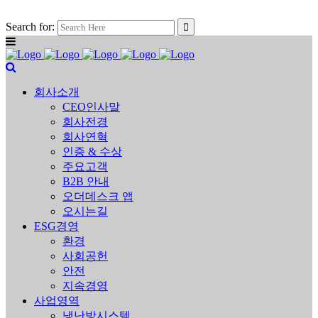
Search for:
회사소개
CEO인사말
회사전경
회사연혁
인증 & 수상
주요고객
B2B 안내
오더데스크 앱
오시는길
ESG경영
환경
사회공헌
안전
지속경영
사업영역
냉난방시스템