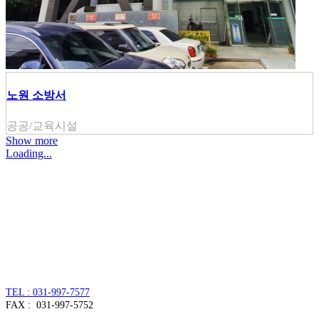
노원 소방서
공공/교육시설
Show more
Loading...
주식회사 주원씨앤아이
대표자 : 손정진
사업자번호 : 128-86-54297
경기도 김포시 양촌읍 김포한강4로 391
TEL : 031-997-7577
FAX : 031-997-5752