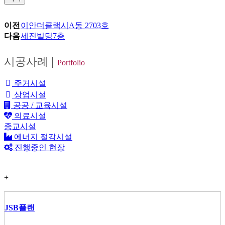
이전
이안더클랙시A동 2703호
다음
세진빌딩7층
시공사례
|
Portfolio
주거시설
상업시설
공공 / 교육시설
의료시설
종교시설
에너지 절감시설
진행중인 현장
+
JSB플랜