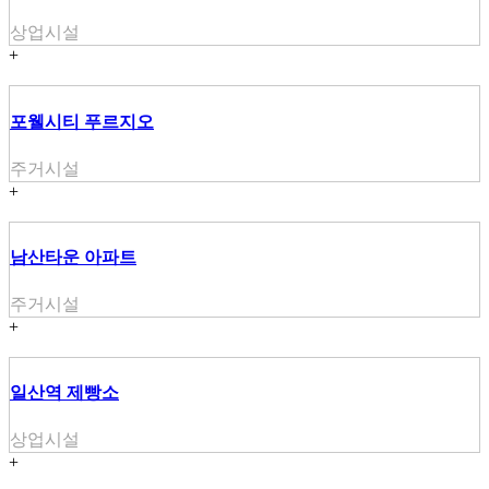
상업시설
+
포웰시티 푸르지오
주거시설
+
남산타운 아파트
주거시설
+
일산역 제빵소
상업시설
+