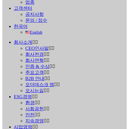
업종
고객센터
공지사항
문의 / 접수
한국어
English
회사소개
CEO인사말
회사전경
회사연혁
인증 & 수상
주요고객
B2B 안내
오더데스크 앱
오시는길
ESG경영
환경
사회공헌
안전
지속경영
사업영역