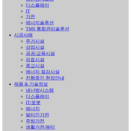
디스플레이
IT
가전
에너지솔루션
TMS 통합관리솔루션
시공사례
주거시설
상업시설
공공/교육시설
의료시설
종교시설
에너지 절감시설
진행중인 현장안내
제품 & 기술정보
냉난방시스템
디스플레이
IT/로봇
에너지
빌티인가전
주방가전
생활가전/뷰티