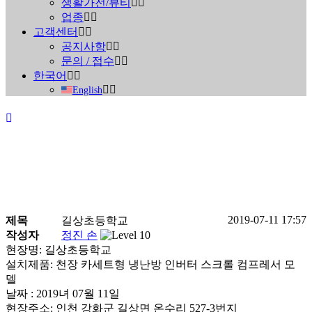
생활가전/뷰티
업종
고객센터
공지사항
문의 / 접수
한국어
English
2019-07-11 17:57
제목
길상초등학교
진행중인 현장안내
작성자
정진 손
현장명: 길상초등학교
설치제품: 천장 카세트형 냉난방 인버터 스크롤 컴프레서 모
Home
>
진행중인 현장안내
델
날짜 : 2019녀 07월 11일
현장주소: 인천 강화군 길상면 온수리 527-3번지