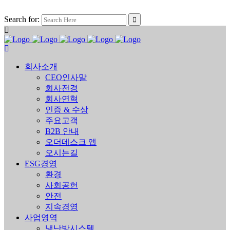
Search for:
회사소개
CEO인사말
회사전경
회사연혁
인증 & 수상
주요고객
B2B 안내
오더데스크 앱
오시는길
ESG경영
환경
사회공헌
안전
지속경영
사업영역
냉난방시스템