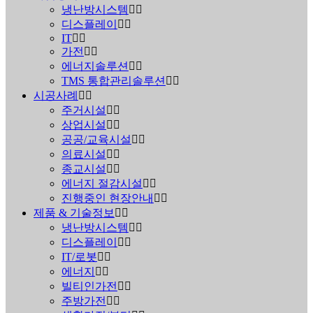
냉난방시스템
디스플레이
IT
가전
에너지솔루션
TMS 통합관리솔루션
시공사례
주거시설
상업시설
공공/교육시설
의료시설
종교시설
에너지 절감시설
진행중인 현장안내
제품 & 기술정보
냉난방시스템
디스플레이
IT/로봇
에너지
빌티인가전
주방가전