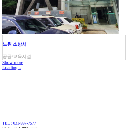
노원 소방서
공공/교육시설
Show more
Loading...
주식회사 주원씨앤아이
대표자 : 손정진
사업자번호 : 128-86-54297
경기도 김포시 양촌읍 김포한강4로 391
TEL : 031-997-7577