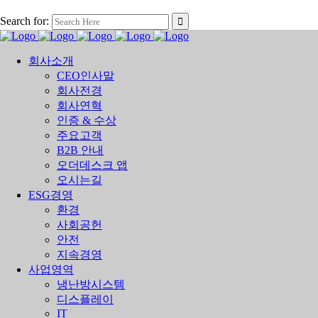
Search for:
회사소개
CEO인사말
회사전경
회사연혁
인증 & 수상
주요고객
B2B 안내
오더데스크 앱
오시는길
ESG경영
환경
사회공헌
안전
지속경영
사업영역
냉난방시스템
디스플레이
IT