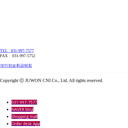
주식회사 주원씨앤아이
대표자 : 손정진
사업자번호 : 128-86-54297
경기도 김포시 양촌읍 김포한강4로 391
TEL : 031-997-7577
FAX : 031-997-5752
개인정보취급방침
Copyright ⓒ JUWON CNI Co., Ltd. All rights reserved.
031-997-7577
NAVER blog
Shopping mall
Order desk App