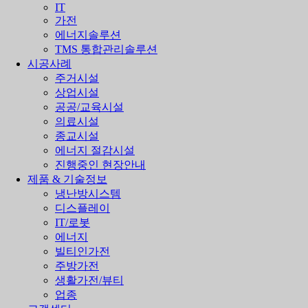
IT
가전
에너지솔루션
TMS 통합관리솔루션
시공사례
주거시설
상업시설
공공/교육시설
의료시설
종교시설
에너지 절감시설
진행중인 현장안내
제품 & 기술정보
냉난방시스템
디스플레이
IT/로봇
에너지
빌티인가전
주방가전
생활가전/뷰티
업종