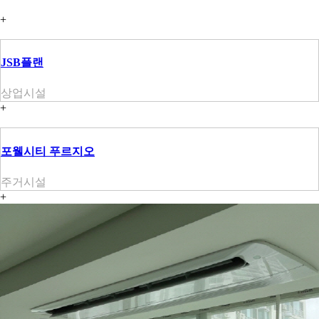
+
JSB플랜
상업시설
+
포웰시티 푸르지오
주거시설
+