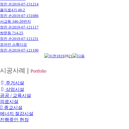
정진 손
2019-07-15
1214
을지로4가 46-2
정진 손
2019-07-15
1086
서교동 346-20번지
정진 손
2019-07-12
1117
쌍문동 714-25
정진 손
2019-07-12
1231
조아인 스튜디오
정진 손
2019-07-12
1190
18
19
20
21
시공사례
|
Portfolio
주거시설
상업시설
공공 / 교육시설
의료시설
종교시설
에너지 절감시설
진행중인 현장