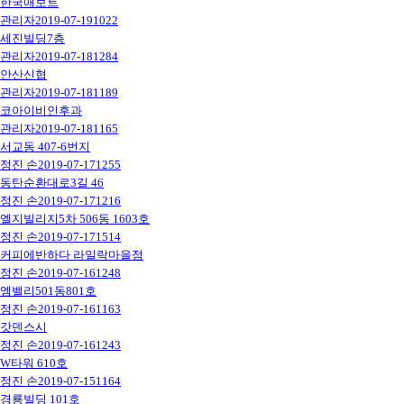
한국애보트
관리자
2019-07-19
1022
세진빌딩7층
관리자
2019-07-18
1284
안산신협
관리자
2019-07-18
1189
코아이비인후과
관리자
2019-07-18
1165
서교동 407-6번지
정진 손
2019-07-17
1255
동탄순환대로3길 46
정진 손
2019-07-17
1216
엘지빌리지5차 506동 1603호
정진 손
2019-07-17
1514
커피에반하다 라일락마을점
정진 손
2019-07-16
1248
엠밸리501동801호
정진 손
2019-07-16
1163
갓덴스시
정진 손
2019-07-16
1243
W타워 610호
정진 손
2019-07-15
1164
경룡빌딩 101호