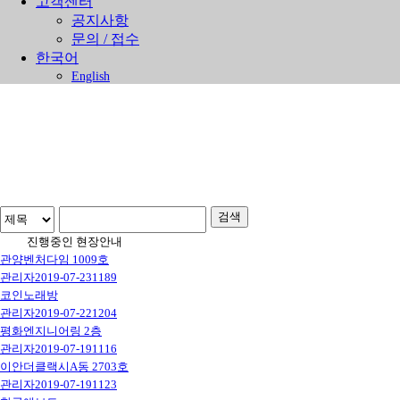
고객센터
공지사항
문의 / 접수
한국어
English
진행중인 현장안내
검색
진행중인 현장안내
관양벤처다임 1009호
Home
>
진행중인 현장안내
관리자
2019-07-23
1189
코인노래방
관리자
2019-07-22
1204
평화엔지니어링 2층
관리자
2019-07-19
1116
이안더클랙시A동 2703호
관리자
2019-07-19
1123