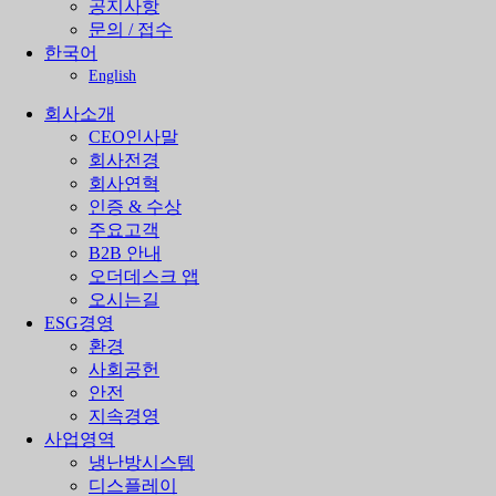
공지사항
문의 / 접수
한국어
English
회사소개
CEO인사말
회사전경
회사연혁
인증 & 수상
주요고객
B2B 안내
오더데스크 앱
오시는길
ESG경영
환경
사회공헌
안전
지속경영
사업영역
냉난방시스템
디스플레이