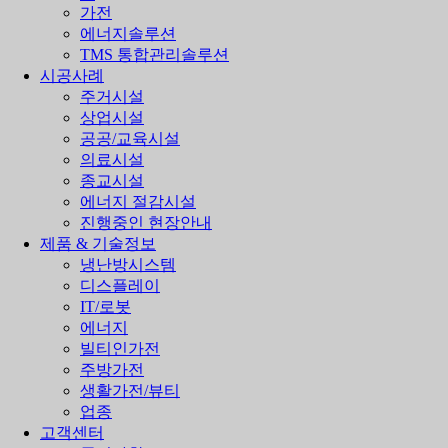
가전
에너지솔루션
TMS 통합관리솔루션
시공사례
주거시설
상업시설
공공/교육시설
의료시설
종교시설
에너지 절감시설
진행중인 현장안내
제품 & 기술정보
냉난방시스템
디스플레이
IT/로봇
에너지
빌티인가전
주방가전
생활가전/뷰티
업종
고객센터