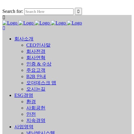
Search for:
회사소개
CEO인사말
회사전경
회사연혁
인증 & 수상
주요고객
B2B 안내
오더데스크 앱
오시는길
ESG경영
환경
사회공헌
안전
지속경영
사업영역
냉난방시스템