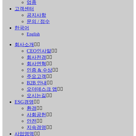
업종
고객센터
공지사항
문의 / 접수
한국어
English
회사소개
CEO인사말
회사전경
회사연혁
인증 & 수상
주요고객
B2B 안내
오더데스크 앱
오시는길
ESG경영
환경
사회공헌
안전
지속경영
사업영역