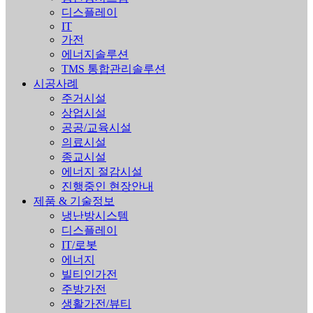
디스플레이
IT
가전
에너지솔루션
TMS 통합관리솔루션
시공사례
주거시설
상업시설
공공/교육시설
의료시설
종교시설
에너지 절감시설
진행중인 현장안내
제품 & 기술정보
냉난방시스템
디스플레이
IT/로봇
에너지
빌티인가전
주방가전
생활가전/뷰티