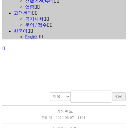
생활가전/뷰티
업종
고객센터
공지사항
문의 / 접수
한국어
English
진행중인 현장안내
검색
Home
>
진행중인 현장안내
게임랜드
관리자
2019-08-07
1161