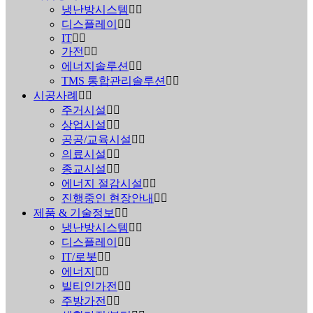
냉난방시스템
디스플레이
IT
가전
에너지솔루션
TMS 통합관리솔루션
시공사례
주거시설
상업시설
공공/교육시설
의료시설
종교시설
에너지 절감시설
진행중인 현장안내
제품 & 기술정보
냉난방시스템
디스플레이
IT/로봇
에너지
빌티인가전
주방가전