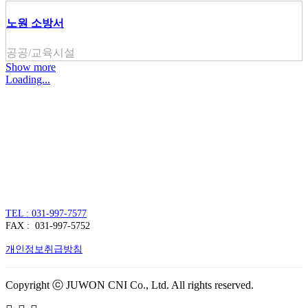
노원 소방서
공공/교육시설
Show more
Loading...
주식회사 주원씨앤아이
대표자 : 손정진
사업자번호 : 128-86-54297
경기도 김포시 양촌읍 김포한강4로 391
TEL : 031-997-7577
FAX : 031-997-5752
개인정보취급방침
Copyright ⓒ JUWON CNI Co., Ltd. All rights reserved.