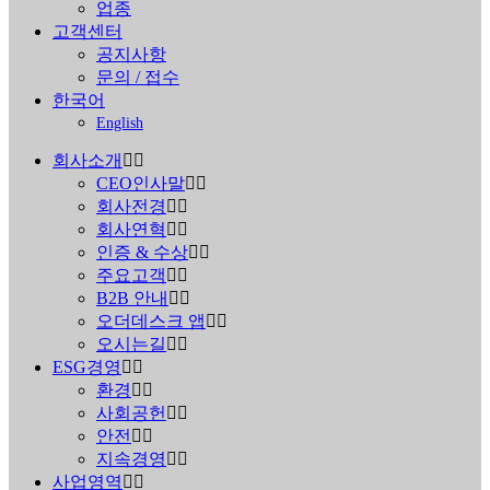
업종
고객센터
공지사항
문의 / 접수
한국어
English
회사소개
CEO인사말
회사전경
회사연혁
인증 & 수상
주요고객
B2B 안내
오더데스크 앱
오시는길
ESG경영
환경
사회공헌
안전
지속경영
사업영역