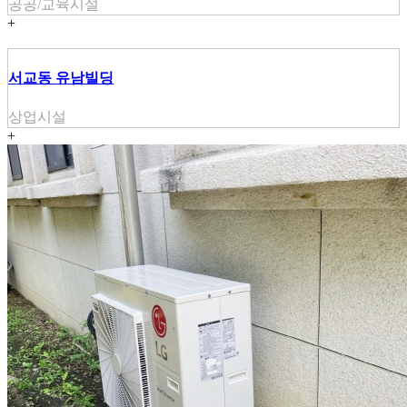
공공/교육시설
+
서교동 유남빌딩
상업시설
+