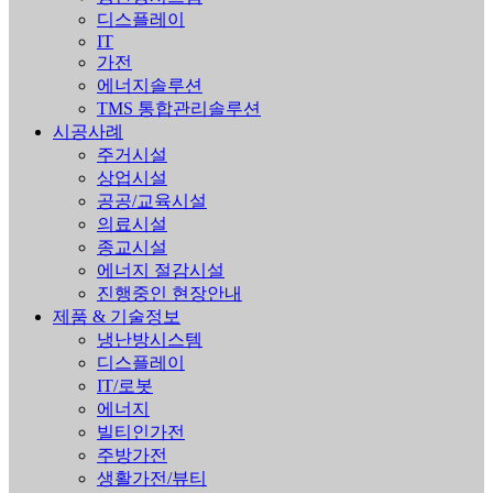
디스플레이
IT
가전
에너지솔루션
TMS 통합관리솔루션
시공사례
주거시설
상업시설
공공/교육시설
의료시설
종교시설
에너지 절감시설
진행중인 현장안내
제품 & 기술정보
냉난방시스템
디스플레이
IT/로봇
에너지
빌티인가전
주방가전
생활가전/뷰티