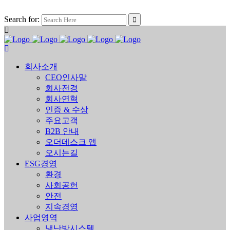
Search for:
회사소개
CEO인사말
회사전경
회사연혁
인증 & 수상
주요고객
B2B 안내
오더데스크 앱
오시는길
ESG경영
환경
사회공헌
안전
지속경영
사업영역
냉난방시스템