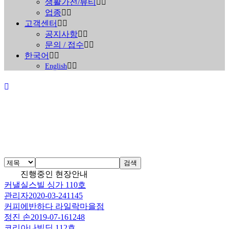
생활가전/뷰티
업종
고객센터
공지사항
문의 / 접수
한국어
English
진행중인 현장안내
검색
진행중인 현장안내
커낼실스빌 싱가 110호
Home
>
진행중인 현장안내
관리자
2020-03-24
1145
커피에반하다 라일락마을점
정진 손
2019-07-16
1248
코리아나빌딩 112호