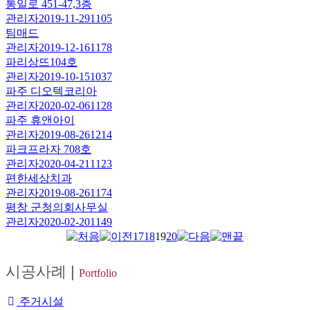
통일로 451-47,3층
관리자
2019-11-29
1105
팀매드
관리자
2019-12-16
1178
파리상뜨104호
관리자
2019-10-15
1037
파주 디오텍코리아
관리자
2020-02-06
1128
파주 휴앤아이
관리자
2019-08-26
1214
파크프라자 708호
관리자
2020-04-21
1123
편한세상치과
관리자
2019-08-26
1174
평창 군청의회사무실
관리자
2020-02-20
1149
17
18
19
20
시공사례
|
Portfolio
주거시설