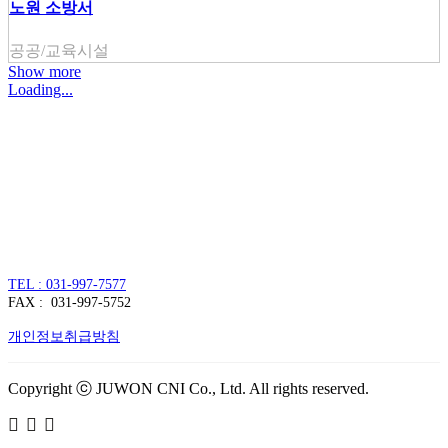
노원 소방서
공공/교육시설
Show more
Loading...
주식회사 주원씨앤아이
대표자 : 손정진
사업자번호 : 128-86-54297
경기도 김포시 양촌읍 김포한강4로 391
TEL : 031-997-7577
FAX : 031-997-5752
개인정보취급방침
Copyright ⓒ JUWON CNI Co., Ltd. All rights reserved.