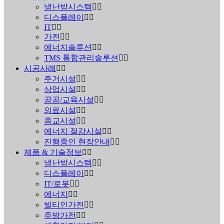
냉난방시스템
디스플레이
IT
가전
에너지솔루션
TMS 통합관리솔루션
시공사례
주거시설
상업시설
공공/교육시설
의료시설
종교시설
에너지 절감시설
진행중인 현장안내
제품 & 기술정보
냉난방시스템
디스플레이
IT/로봇
에너지
빌티인가전
주방가전