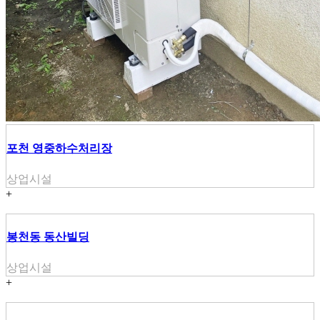
포천 영중하수처리장
상업시설
+
봉천동 동산빌딩
상업시설
+