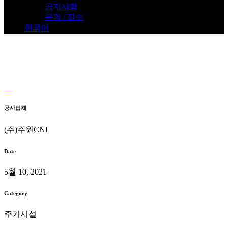
공지사항
문의 / 접수
한국어
시스템 에어컨 설치
여의도 자이 아파트
Home
>
여의도 자이 아파트
공사업체
(주)주원CNI
Date
5월 10, 2021
Category
주거시설