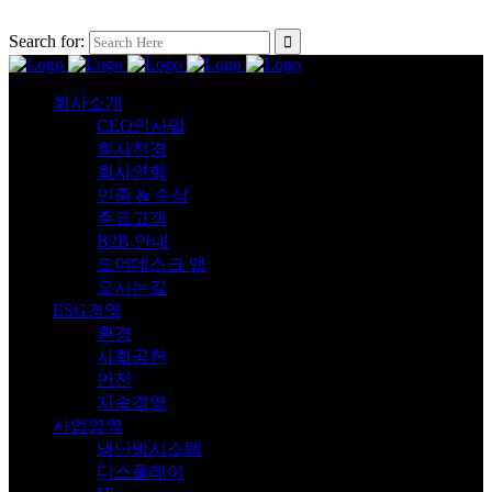
Search for:
회사소개
CEO인사말
회사전경
회사연혁
인증 & 수상
주요고객
B2B 안내
오더데스크 앱
오시는길
ESG경영
환경
사회공헌
안전
지속경영
사업영역
냉난방시스템
디스플레이