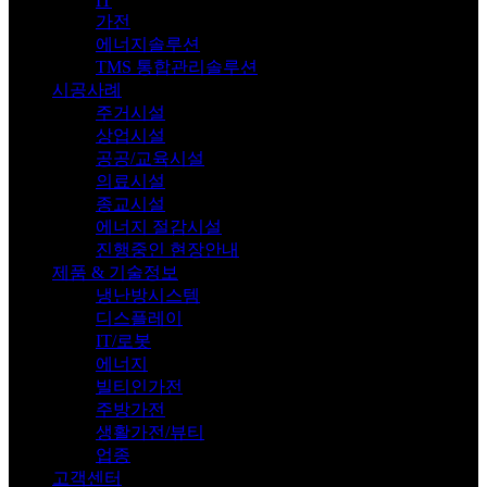
IT
가전
에너지솔루션
TMS 통합관리솔루션
시공사례
주거시설
상업시설
공공/교육시설
의료시설
종교시설
에너지 절감시설
진행중인 현장안내
제품 & 기술정보
냉난방시스템
디스플레이
IT/로봇
에너지
빌티인가전
주방가전
생활가전/뷰티
업종
고객센터