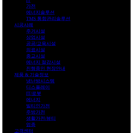
IT
가전
에너지솔루션
TMS 통합관리솔루션
시공사례
주거시설
상업시설
공공/교육시설
의료시설
종교시설
에너지 절감시설
진행중인 현장안내
제품 & 기술정보
냉난방시스템
디스플레이
IT/로봇
에너지
빌티인가전
주방가전
생활가전/뷰티
업종
고객센터