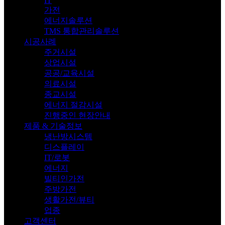
IT
가전
에너지솔루션
TMS 통합관리솔루션
시공사례
주거시설
상업시설
공공/교육시설
의료시설
종교시설
에너지 절감시설
진행중인 현장안내
제품 & 기술정보
냉난방시스템
디스플레이
IT/로봇
에너지
빌티인가전
주방가전
생활가전/뷰티
업종
고객센터