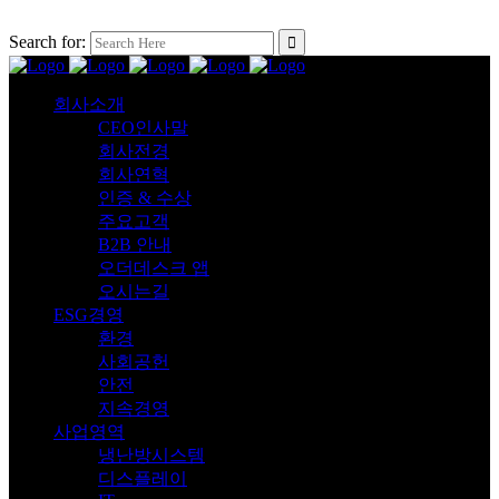
Search for:
회사소개
CEO인사말
회사전경
회사연혁
인증 & 수상
주요고객
B2B 안내
오더데스크 앱
오시는길
ESG경영
환경
사회공헌
안전
지속경영
사업영역
냉난방시스템
디스플레이