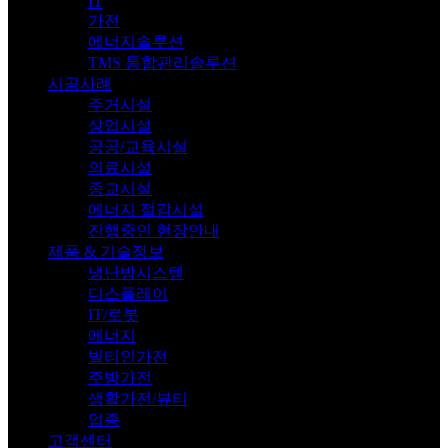
IT
가전
에너지솔루션
TMS 통합관리솔루션
시공사례
주거시설
상업시설
공공/교육시설
의료시설
종교시설
에너지 절감시설
진행중인 현장안내
제품 & 기술정보
냉난방시스템
디스플레이
IT/로봇
에너지
빌티인가전
주방가전
생활가전/뷰티
업종
고객센터