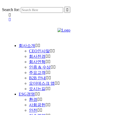
Search for:
회사소개
CEO인사말
회사전경
회사연혁
인증 & 수상
주요고객
B2B 안내
오더데스크 앱
오시는길
ESG경영
환경
사회공헌
안전