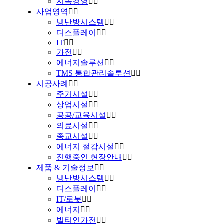
지속경영
사업영역
냉난방시스템
디스플레이
IT
가전
에너지솔루션
TMS 통합관리솔루션
시공사례
주거시설
상업시설
공공/교육시설
의료시설
종교시설
에너지 절감시설
진행중인 현장안내
제품 & 기술정보
냉난방시스템
디스플레이
IT/로봇
에너지
빌티인가전