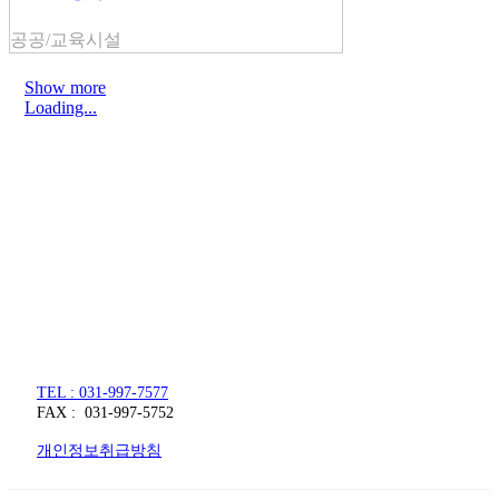
공공/교육시설
Show more
Loading...
주식회사 주원씨앤아이
대표자 : 손정진
사업자번호 : 128-86-54297
경기도 김포시 양촌읍 김포한강4로 391
TEL : 031-997-7577
FAX : 031-997-5752
개인정보취급방침