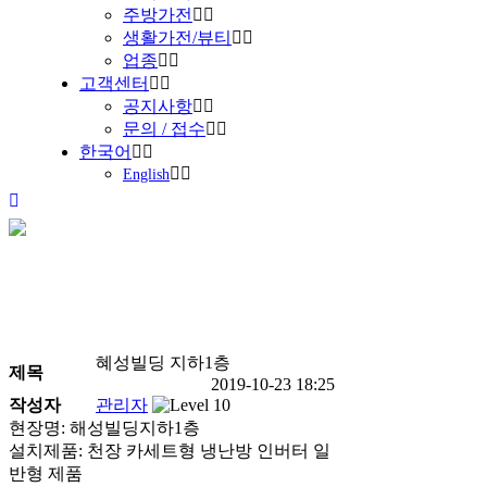
주방가전
생활가전/뷰티
업종
고객센터
공지사항
문의 / 접수
한국어
English
진행중인 현장안내
Home
>
진행중인 현장안내
혜성빌딩 지하1층
제목
2019-10-23 18:25
작성자
관리자
현장명: 해성빌딩지하1층
설치제품: 천장 카세트형 냉난방 인버터 일
반형 제품