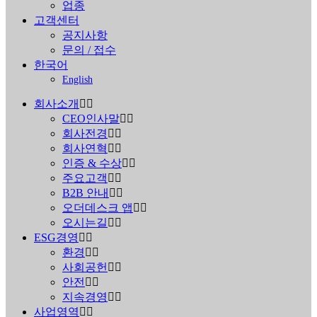
업종
고객센터
공지사항
문의 / 접수
한국어
English
회사소개
CEO인사말
회사전경
회사연혁
인증 & 수상
주요고객
B2B 안내
오더데스크 앱
오시는길
ESG경영
환경
사회공헌
안전
지속경영
사업영역