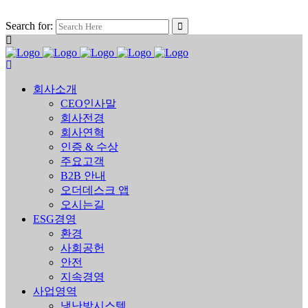
Search for:
회사소개
CEO인사말
회사전경
회사연혁
인증 & 수상
주요고객
B2B 안내
오더데스크 앱
오시는길
ESG경영
환경
사회공헌
안전
지속경영
사업영역
냉난방시스템