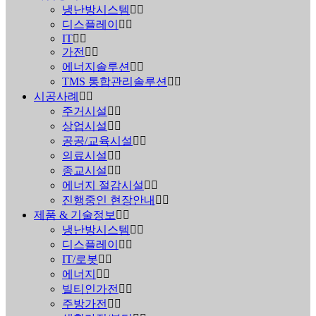
냉난방시스템
디스플레이
IT
가전
에너지솔루션
TMS 통합관리솔루션
시공사례
주거시설
상업시설
공공/교육시설
의료시설
종교시설
에너지 절감시설
진행중인 현장안내
제품 & 기술정보
냉난방시스템
디스플레이
IT/로봇
에너지
빌티인가전
주방가전