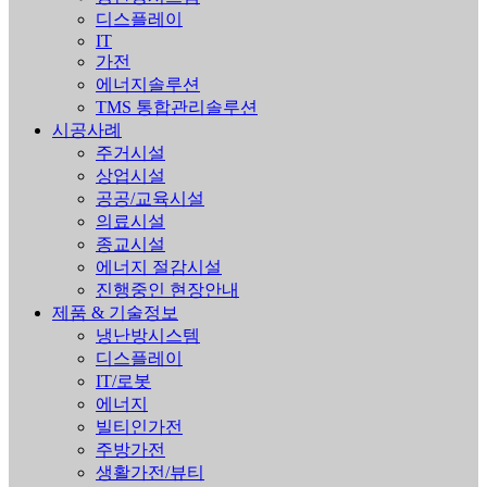
디스플레이
IT
가전
에너지솔루션
TMS 통합관리솔루션
시공사례
주거시설
상업시설
공공/교육시설
의료시설
종교시설
에너지 절감시설
진행중인 현장안내
제품 & 기술정보
냉난방시스템
디스플레이
IT/로봇
에너지
빌티인가전
주방가전
생활가전/뷰티