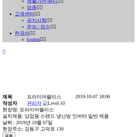
생활가전/뷰티
업종
고객센터
공지사항
문의 / 접수
한국어
English
2019-10-07 18:06
제목
프라이어팰리스
진행중인 현장안내
작성자
관리자
현장명: 프라이어팰리스
설치제품: 상업용 스탠드 냉난방 인버터 일반 제품
Home
>
진행중인 현장안내
날짜 : 2019년 10월 07일
현장주소: 강동구 고덕로 130
목록