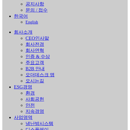
공지사항
문의 / 접수
한국어
English
회사소개
CEO인사말
회사전경
회사연혁
인증 & 수상
주요고객
B2B 안내
오더데스크 앱
오시는길
ESG경영
환경
사회공헌
안전
지속경영
사업영역
냉난방시스템
디스플레이