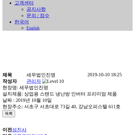
고객센터
공지사항
문의 / 접수
한국어
English
2019-10-10 18:25
제목
세무법인진명
진행중인 현장안내
작성자
관리자
현장명: 세무법인진명
설치제품: 상업용 스탠드 냉난방 인버터 프리미엄 제품
Home
>
진행중인 현장안내
날짜 : 2019년 10월 10일
현장주소: 서초구 서초대로 73길 40, 강남오피스텔 611호
목록
이전
성진사