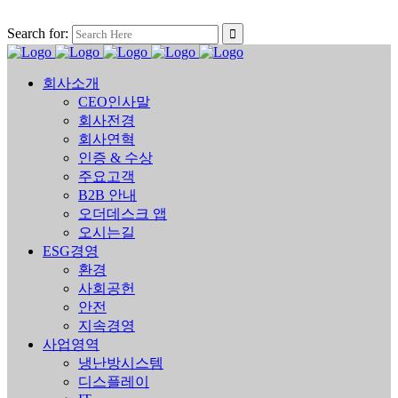
Search for:
회사소개
CEO인사말
회사전경
회사연혁
인증 & 수상
주요고객
B2B 안내
오더데스크 앱
오시는길
ESG경영
환경
사회공헌
안전
지속경영
사업영역
냉난방시스템
디스플레이