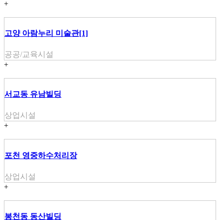
+
고양 아람누리 미술관[1]
공공/교육시설
+
서교동 유남빌딩
상업시설
+
포천 영중하수처리장
상업시설
+
봉천동 동산빌딩