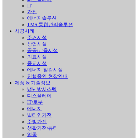
IT
가전
에너지솔루션
TMS 통합관리솔루션
시공사례
주거시설
상업시설
공공/교육시설
의료시설
종교시설
에너지 절감시설
진행중인 현장안내
제품 & 기술정보
냉난방시스템
디스플레이
IT/로봇
에너지
빌티인가전
주방가전
생활가전/뷰티
업종