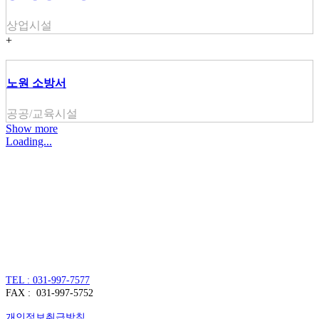
상업시설
+
노원 소방서
공공/교육시설
Show more
Loading...
주식회사 주원씨앤아이
대표자 : 손정진
사업자번호 : 128-86-54297
경기도 김포시 양촌읍 김포한강4로 391
TEL : 031-997-7577
FAX : 031-997-5752
개인정보취급방침