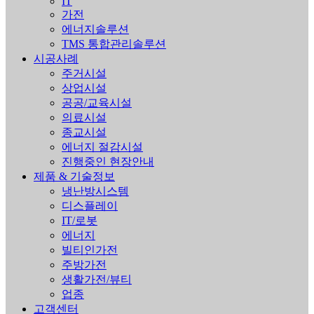
IT
가전
에너지솔루션
TMS 통합관리솔루션
시공사례
주거시설
상업시설
공공/교육시설
의료시설
종교시설
에너지 절감시설
진행중인 현장안내
제품 & 기술정보
냉난방시스템
디스플레이
IT/로봇
에너지
빌티인가전
주방가전
생활가전/뷰티
업종
고객센터