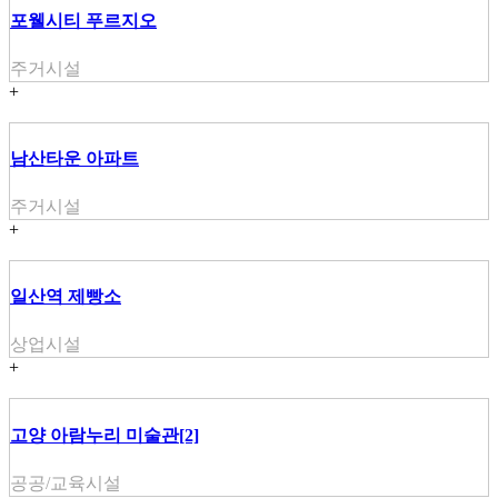
포웰시티 푸르지오
주거시설
+
남산타운 아파트
주거시설
+
일산역 제빵소
상업시설
+
고양 아람누리 미술관[2]
공공/교육시설